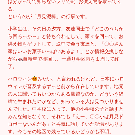
は分かってて知らないフリで☺）お供え物を取ってく
る。
というのが「月見泥棒」の行事です。
小学生は、その日の夕方、友達同士で「どこのうちか
ら回ろっか～」と待ち合わせして、家々を回って、お
供え物をゲットして、途中で会う友達と、「〇〇さん
家はいいお菓子いっぱいあるよ！」とか情報交換しな
がら
自転車で徘徊し、一通り学区内を１周して終
了。
ハロウィン
みたい、と言われるけれど、日本にハロ
ウィンが普及するずっと前から存在しています。地元
の人に聞いてもいつからある風習なのか、どういう経
緯で生まれたのかなど、知っている人は見つかりませ
んでした。中学校に入って、他の小学校の子と話すと
みんな知らなくて、それでも「えー、〇〇小は月見ド
ロボーないんだあ」と呑気に話していた記憶がありま
す。今もその地区で残っているかどうかも不明。