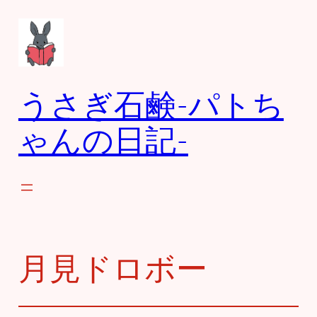
内
容
を
ス
キ
うさぎ石鹸-パトち
ッ
プ
ゃんの日記-
月見ドロボー